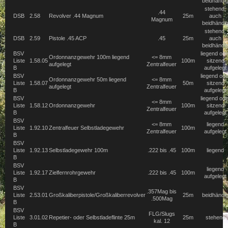
beidhändi
stehend,
.44
DSB
2.58
Revolver .44 Magnum
25m
auch
Magnum
beidhändi
stehend,
DSB
2.59
Pistole .45 ACP
.45
25m
auch
beidhändi
BSV
liegend ode
Ordonnanzgewehr 100m liegend
<= 8mm
Liste
1.58.05
100m
sitzend
aufgelegt
Zentralfeuer
B
aufgelegt
BSV
liegend ode
Ordonnanzgewehr 50m liegend
<= 8mm
Liste
1.58.07
50m
sitzend
aufgelegt
Zentralfeuer
B
aufgelegt
BSV
liegend ode
<= 8mm
Liste
1.58.12
Ordonnanzgewehr
100m
sitzend
Zentralfeuer
B
aufgelegt
BSV
<= 8mm
liegend
Liste
1.92.10
Zentralfeuer Selbstladegewehr
100m
Zentralfeuer
aufgelegt
B
BSV
Liste
1.92.13
Selbstladegewehr 100m
.222 bis .45
100m
liegend
B
BSV
liegend
Liste
1.92.17
Zielfernrohrgewehr
.222 bis .45
100m
aufgelegt
B
BSV
.357Mag bis
Liste
2.53.01
Großkaliberpistole/Großkaliberrevolver
25m
beidhändi
.500Mag
B
BSV
FLG/Slugs
Liste
3.01.02
Repetier- oder Selbstladeflinte 25m
25m
stehend
kal. 12
B