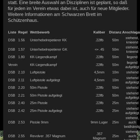
statt. Eine breite Auswahl an Disziplinen ist geplant, so daß
für jeden im Verein etwas dabei ist, auch für neue Mitglieder.
Weitere Informationen am Schwarzen Brett im
Schützenhaus.
Liste
Regel
Wettbewerb
Kaliber
Distanz
Anschlaga
stehend,
DSB
1.56
Unterhebelrepetierer KK
.22lfb
50m
knieend
stehend,
DSB
1.57
Unterhebelrepetierer GK
<= .45
50m
knieend
DSB
1.80
KK-Liegendkampf
.22lfb
50m
liegend
liegend
Verein
KK-Liegendkampf
.22lfb
50m
aufgelegt
DSB
2.10
Luftpistole
4,5mm
10m
stehend
stehend
DSB
2.11
Luftpistole aufgelegt
4,5mm
10m
aufgelegt
DSB
2.20
50m Pistole
.22lfb
50m
stehend
stehend
DSB
2.21
50m Pistole aufgelegt
.22lfb
50m
aufgelegt
DSB
2.40
25m Pistole
.22lfb
25m
stehend
stehend
DSB
2.42
25m Pistole aufgelegt
.22lfb
25m
aufgelegt
stehend,
DSB
2.53
Pistole 9mm
9mm Luger
25m
auch
beidhändi
stehend,
.357
DSB
2.55
Revolver .357 Magnum
25m
auch
Magnum